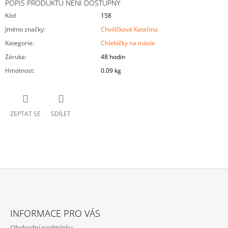
POPIS PRODUKTU NENÍ DOSTUPNÝ
Kód
158
Jméno značky
:
Chvilíčková Kateřina
Kategorie
:
Chlebíčky na másle
Záruka
:
48 hodin
Hmotnost
:
0.09 kg
ZEPTAT SE
SDÍLET
Z
Á
INFORMACE PRO VÁS
P
Obchodní podmínky