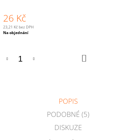
J
E
26 Kč
M
E
23,21 Kč bez DPH
Měrná
Na objednání
MÍSA
cena:
SÝR-
UZENINA
550
DO
KOŠÍKU
Kč
POPIS
PODOBNÉ (5)
DISKUZE