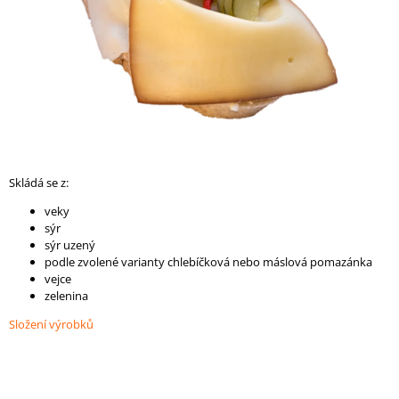
A
J
Í
T
?
Skládá se z:
HLEDAT
veky
sýr
sýr uzený
podle zvolené varianty chlebíčková nebo máslová pomazánka
D
vejce
O
zelenina
P
Složení výrobků
O
R
U
Č
U