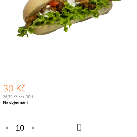
A
J
Í
T
?
HLEDAT
30 Kč
D
26,79 Kč bez DPH
O
Měrná
Na objednání
P
cena:
O
R
U
DO
KOŠÍKU
Č
U