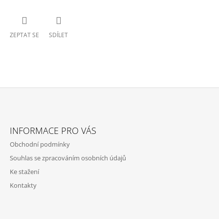
ZEPTAT SE
SDÍLET
Z
Á
INFORMACE PRO VÁS
P
Obchodní podmínky
A
Souhlas se zpracováním osobních údajů
T
Ke stažení
Í
Kontakty