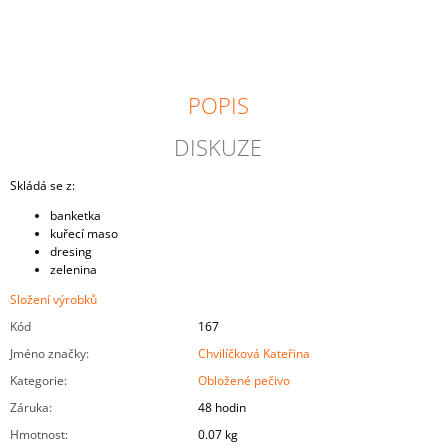
J
E
M
E
POPIS
MINI-
HAMBURGER
DISKUZE
48
Kč
Skládá se z:
banketka
kuřecí maso
dresing
zelenina
Složení výrobků
Kód
167
Jméno značky
:
Chvilíčková Kateřina
Kategorie
:
Obložené pečivo
Záruka
:
48 hodin
Hmotnost
:
0.07 kg