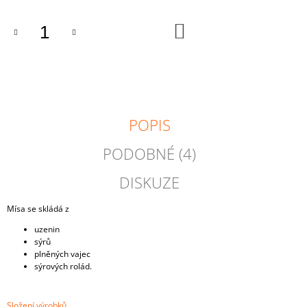
J
E
DO
KOŠÍKU
M
E
DEBRECÍNKOVÝ
26
Kč
POPIS
PODOBNÉ (4)
DISKUZE
Mísa se skládá z
uzenin
sýrů
plněných vajec
sýrových rolád.
Složení výrobků