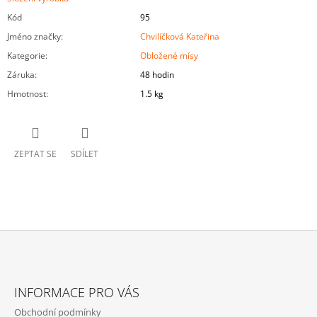
Kód
95
Jméno značky
:
Chvilíčková Kateřina
Kategorie
:
Obložené mísy
Záruka
:
48 hodin
Hmotnost
:
1.5 kg
ZEPTAT SE
SDÍLET
Z
Á
INFORMACE PRO VÁS
P
Obchodní podmínky