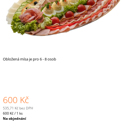
A
J
Í
T
?
Obložená mísa je pro 6 - 8 osob
HLEDAT
D
O
600 Kč
P
O
535,71 Kč bez DPH
R
Měrná
600 Kč / 1 ks
U
cena:
Na objednání
Č
U