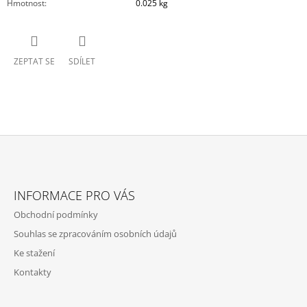
Hmotnost
:
0.025 kg
ZEPTAT SE
SDÍLET
Z
Á
INFORMACE PRO VÁS
P
Obchodní podmínky
A
Souhlas se zpracováním osobních údajů
T
Ke stažení
Í
Kontakty