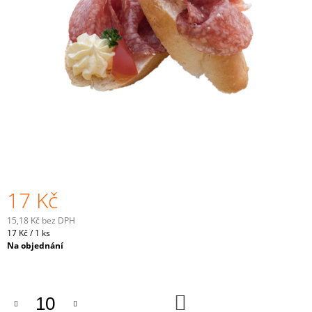
A
J
Í
T
?
HLEDAT
17 Kč
D
15,18 Kč bez DPH
O
Měrná
17 Kč / 1 ks
P
cena:
Na objednání
O
R
U
Č
DO
KOŠÍKU
U