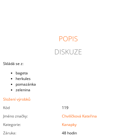
J
E
M
E
POPIS
MINI-
HAMBURGER
DISKUZE
48
Kč
Skládá se z:
bageta
herkules
pomazánka
zelenina
Složení výrobků
Kód
119
Jméno značky
:
Chvilíčková Kateřina
Kategorie
:
Kanapky
Záruka
:
48 hodin